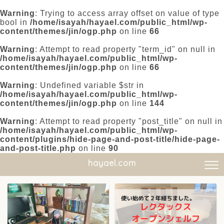
Warning
: Trying to access array offset on value of type
bool in
/home/isayah/hayael.com/public_html/wp-
content/themes/jin/ogp.php
on line
66
Warning
: Attempt to read property "term_id" on null in
/home/isayah/hayael.com/public_html/wp-
content/themes/jin/ogp.php
on line
66
Warning
: Undefined variable $str in
/home/isayah/hayael.com/public_html/wp-
content/themes/jin/ogp.php
on line
144
Warning
: Attempt to read property "post_title" on null in
/home/isayah/hayael.com/public_html/wp-
content/plugins/hide-page-and-post-title/hide-page-
and-post-title.php
on line
90
hayael.com