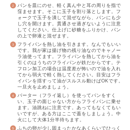
パンを皿にのせ、軽く真ん中と耳の周りを指で
窪ませます。そこに玉子を割り落とします。フ
ォークで玉子を潰して混ぜながら、パンにも少
し穴を開けます。貫通させ過ぎないように注意
してください。仕上げに砂糖をふりかけ、パン
の上で卵液と混ぜます。
フライパンを熱し油を引きます。なんでもいい
です。我が家は揚げ物の残り油なのでキャノー
ラ油使ってます。フライパンを熱してから油を
引くのはうちのフライパンが鉄だからです。テ
フロン加工の場合は温度差が怖いので油を入れ
てから弱火で軽く熱してください。目安はフラ
イパンを揺すって油がスルスル動けばOKです。
一旦火を止めましょう。
バーター（フライ返し）を使ってパンをすく
い、玉子の面じゃない方からフライパンに乗せ
ます。油跳ねに注意です。あってもなくてもい
いですが、ある方はここで蓋をしましょう。中
火にして大体1分半待ちます。
ふちの卵が少し固まったかなあくらいでひっく