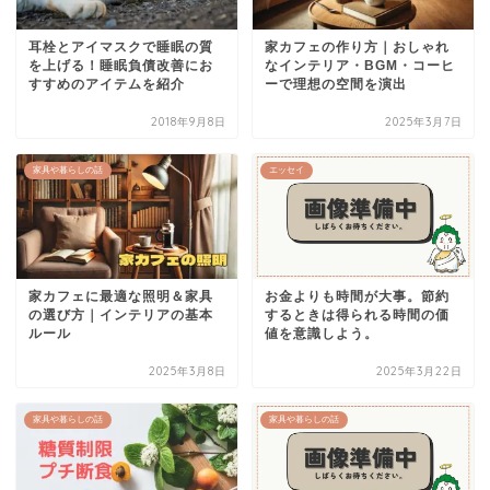
耳栓とアイマスクで睡眠の質
家カフェの作り方｜おしゃれ
を上げる！睡眠負債改善にお
なインテリア・BGM・コーヒ
すすめのアイテムを紹介
ーで理想の空間を演出
2018年9月8日
2025年3月7日
家具や暮らしの話
エッセイ
家カフェに最適な照明＆家具
お金よりも時間が大事。節約
の選び方｜インテリアの基本
するときは得られる時間の価
ルール
値を意識しよう。
2025年3月8日
2025年3月22日
家具や暮らしの話
家具や暮らしの話