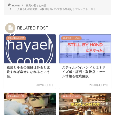
HOME
家具や暮らしの話
一人暮らしの節約飯！4枚切り食パンで作る牛乳なしフレンチトースト
RELATED POST
家具や暮らしの話
家具や暮らしの話
総菜と冷食の値段は外食と比
スティルバイハンドとは？サ
較すれば幸せになれるという
イズ感・評判・取扱店・セー
話。
ル情報を徹底解説
2019年6月1日
2020年1月19日
家具や暮らしの話
家具や暮らしの話