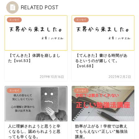
RELATED POST
エッセイ
エッセイ
【てんきた】体調を崩しまし
【てんきた】書ける時間があ
た【vol.53】
るというのが嬉しくて。
【vol.68】
2019年10月16日
2025年2月2日
エッセイ
エッセイ
人に理解されようと思うと辛
効率が上がる！学校では教え
くなるし、認められようと思
てもらえない"正しい"勉強法
っても辛くなる。
講座。