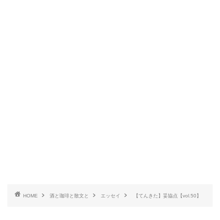
HOME
酒と珈琲と散文と
エッセイ
【てんきた】妥協点【vol.50】