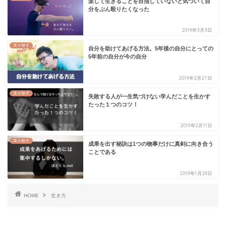
楽して生きることを目指していないと気づいて自
分をぶん殴りたくなった
2019年3月3日
エッセイ
自分を助けてあげる方法。5年後の自分にとっての
5年前の自分が今の自分
2019年2月27日
エッセイ
失敗する人が一生気づけない学んだことを生かす
たった１つのコツ！
2019年2月11日
エッセイ
成果を出す秘訣は1つの物事だけに真剣に向き合う
ことである
2019年1月28日
HOME
生き方