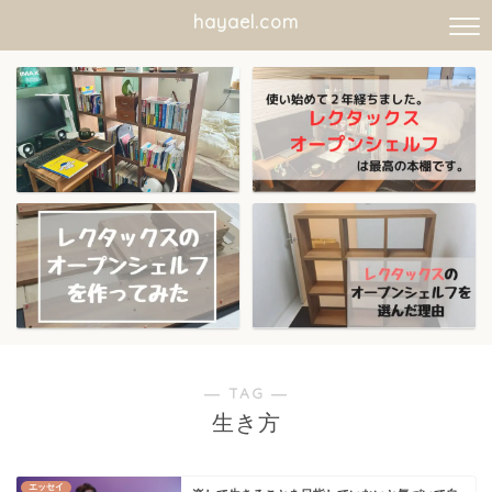
hayael.com
― TAG ―
生き方
エッセイ