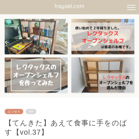
hayael.com
エッセイ
PR
【てんきた】あえて食事に手をのば
す【vol.37】