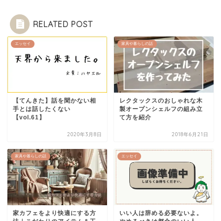
RELATED POST
エッセイ
家具や暮らしの話
【てんきた】話を聞かない相
レクタックスのおしゃれな木
手とは話したくない
製オープンシェルフの組み立
【vol.61】
て方を紹介
2020年3月8日
2018年6月21日
家具や暮らしの話
エッセイ
家カフェをより快適にする方
いい人は辞める必要ないよ。