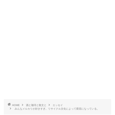
HOME
酒と珈琲と散文と
エッセイ
みんなメルカリが好きすぎ。リサイクル文化によって窮屈になっている。