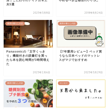
法｜こだわりのアイテム＆工
やめるべきは都合のいい人。
夫5選
2025年3月8日
2018年8月24日
家具や暮らしの話
家具や暮らしの話
Panasonicの「文字くっき
【7年愛用レビュー】ベッド買
り」機能付きの読書灯を買っ
うなら日本ベッドのマットレ
たら本を読む時間が3時間増え
スがマジでおすすめ
た
2025年2月6日
2025年3月29日
家具や暮らしの話
エッセイ