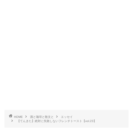
HOME
酒と珈琲と散文と
エッセイ
【てんきた】絶対に失敗しないフレンチトースト【vol.23】